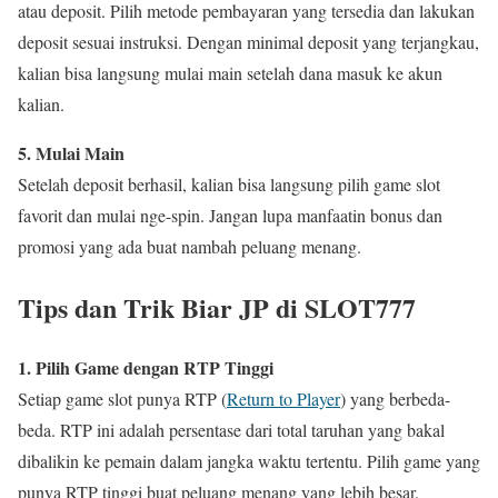
atau deposit. Pilih metode pembayaran yang tersedia dan lakukan
deposit sesuai instruksi. Dengan minimal deposit yang terjangkau,
kalian bisa langsung mulai main setelah dana masuk ke akun
kalian.
5. Mulai Main
Setelah deposit berhasil, kalian bisa langsung pilih game slot
favorit dan mulai nge-spin. Jangan lupa manfaatin bonus dan
promosi yang ada buat nambah peluang menang.
Tips dan Trik Biar JP di SLOT777
1. Pilih Game dengan RTP Tinggi
Setiap game slot punya RTP (
Return to Player
) yang berbeda-
beda. RTP ini adalah persentase dari total taruhan yang bakal
dibalikin ke pemain dalam jangka waktu tertentu. Pilih game yang
punya RTP tinggi buat peluang menang yang lebih besar.