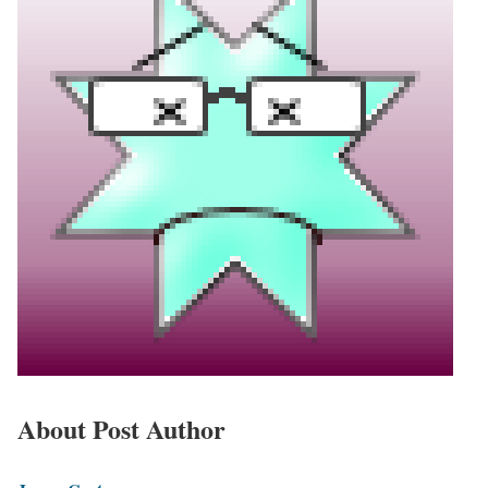
About Post Author