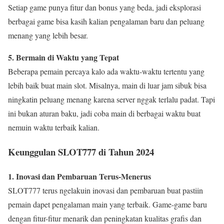
Setiap game punya fitur dan bonus yang beda, jadi eksplorasi
berbagai game bisa kasih kalian pengalaman baru dan peluang
menang yang lebih besar.
5. Bermain di Waktu yang Tepat
Beberapa pemain percaya kalo ada waktu-waktu tertentu yang
lebih baik buat main slot. Misalnya, main di luar jam sibuk bisa
ningkatin peluang menang karena server nggak terlalu padat. Tapi
ini bukan aturan baku, jadi coba main di berbagai waktu buat
nemuin waktu terbaik kalian.
Keunggulan SLOT777 di Tahun 2024
1. Inovasi dan Pembaruan Terus-Menerus
SLOT777 terus ngelakuin inovasi dan pembaruan buat pastiin
pemain dapet pengalaman main yang terbaik. Game-game baru
dengan fitur-fitur menarik dan peningkatan kualitas grafis dan