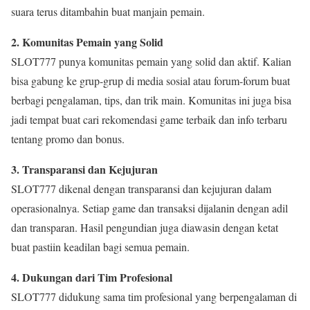
suara terus ditambahin buat manjain pemain.
2. Komunitas Pemain yang Solid
SLOT777 punya komunitas pemain yang solid dan aktif. Kalian
bisa gabung ke grup-grup di media sosial atau forum-forum buat
berbagi pengalaman, tips, dan trik main. Komunitas ini juga bisa
jadi tempat buat cari rekomendasi game terbaik dan info terbaru
tentang promo dan bonus.
3. Transparansi dan Kejujuran
SLOT777 dikenal dengan transparansi dan kejujuran dalam
operasionalnya. Setiap game dan transaksi dijalanin dengan adil
dan transparan. Hasil pengundian juga diawasin dengan ketat
buat pastiin keadilan bagi semua pemain.
4. Dukungan dari Tim Profesional
SLOT777 didukung sama tim profesional yang berpengalaman di